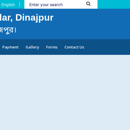
English
|
ar, Dinajpur
জপুর।
Payment
Gallery
Forms
Contact Us