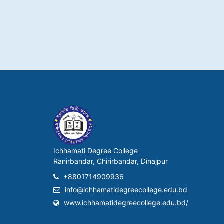
Ichhamati Degree College
Ranirbandar, Chirirbandar, Dinajpur
+8801714909936
info@ichhamatidegreecollege.edu.bd
www.ichhamatidegreecollege.edu.bd/