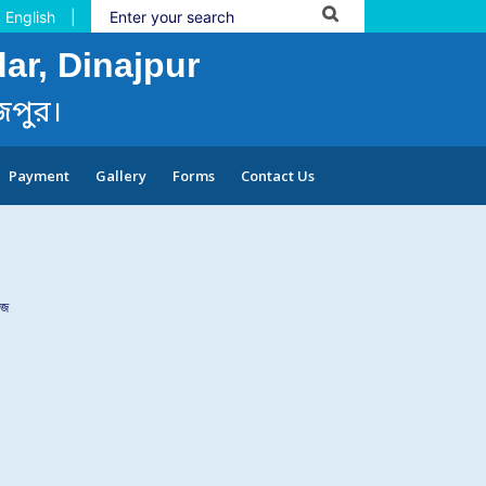
English
|
ar, Dinajpur
জপুর।
Payment
Gallery
Forms
Contact Us
েজ