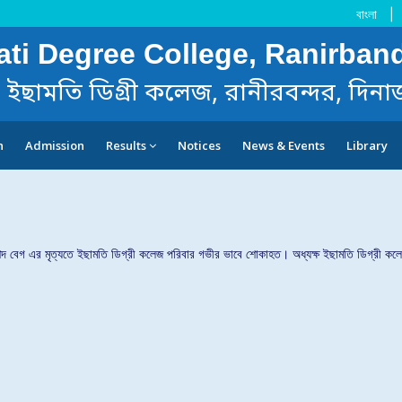
বাংলা
|
ti Degree College, Ranirband
ইছামতি ডিগ্রী কলেজ, রানীরবন্দর, দিনা
n
Admission
Results
Notices
News & Events
Library
িদ বেগ এর মৃত্যতে ইছামতি ডিগ্রী কলেজ পরিবার গভীর ভাবে শোকাহত। অধ্যক্ষ ইছামতি ডিগ্রী কল