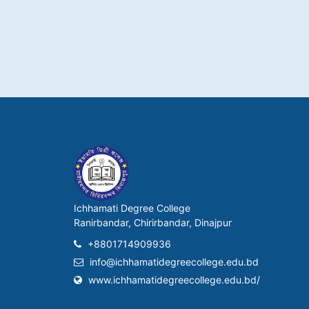
Ichhamati Degree College
Ranirbandar, Chirirbandar, Dinajpur
+8801714909936
info@ichhamatidegreecollege.edu.bd
www.ichhamatidegreecollege.edu.bd/